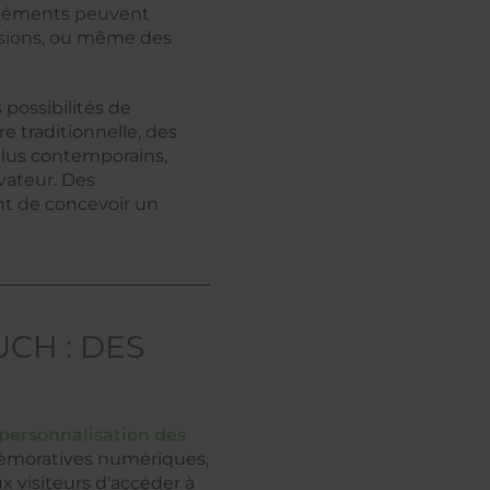
 éléments peuvent
assions, ou même des
 possibilités de
e traditionnelle, des
plus contemporains,
vateur. Des
nt de concevoir un
CH : DES
personnalisation des
émoratives numériques,
x visiteurs d'accéder à