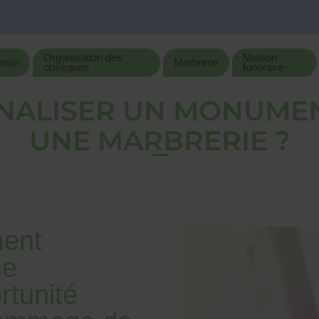
Organisation des
Maison
asin
Marbrerie
obsèques
funéraire
ALISER UN MONUMEN
UNE MARBRERIE ?
ment
ne
rtunité