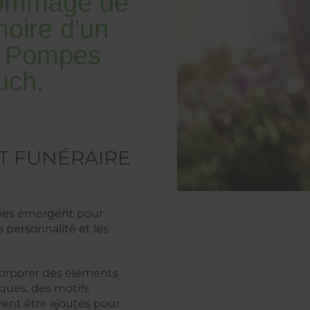
 hommage de
oire d'un
es Pompes
uch.
 FUNÉRAIRE
dées émergent pour
 personnalité et les
corporer des éléments
iques, des motifs
vent être ajoutés pour