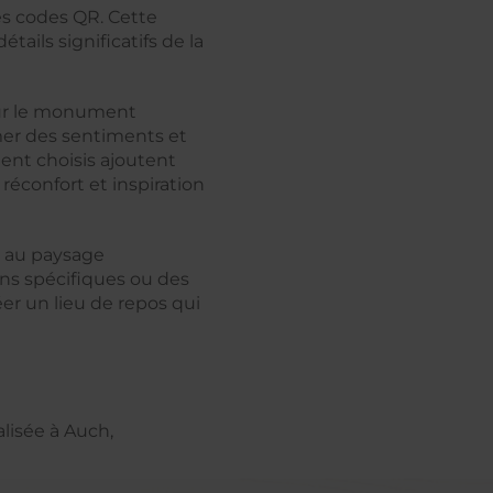
es codes QR. Cette
ails significatifs de la
 sur le monument
mer des sentiments et
ent choisis ajoutent
éconfort et inspiration
e au paysage
ons spécifiques ou des
er un lieu de repos qui
isée à Auch,