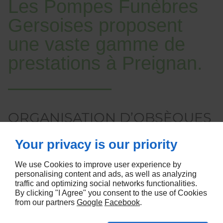
Les Pompes Funèbres
Gersoises proposent
une vaste gamme de
prestations à Preignan.
ORGANISATION D’OBSÈQUES
À PREIGNAN : POURQUOI
Your privacy is our priority
CHOISIR NOTRE MAISON
FUNÉRAIRE ?
We use Cookies to improve user experience by
personalising content and ads, as well as analyzing
traffic and optimizing social networks functionalities.
Pourquoi opter pour notre
maison funéraire
pour
By clicking "I Agree" you consent to the use of Cookies
l'organisation des obsèques ? Cette question
from our partners
Google
Facebook
.
légitime mérite une réponse précise. En choisissant
notre établissement à Preignan, vous bénéficiez